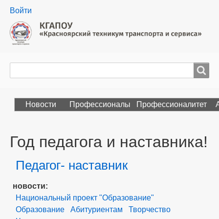
User
Войти
menu
Поиск
Search
Новости
Профессионалы
Профессионалитет
Год педагога и наставника!
Педагог- наставник
Раздел
новости
Национальный проект "Образование"
Образование
Абитуриентам
Творчество