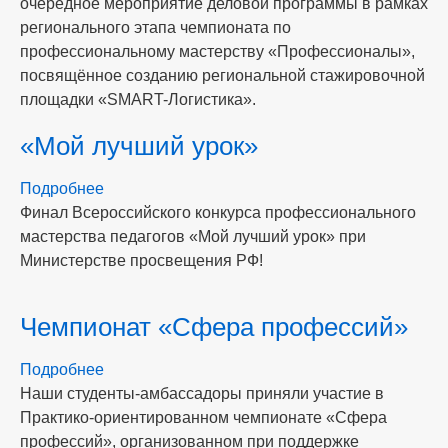
очередное мероприятие деловой программы в рамках
Логистика»
регионального этапа чемпионата по
–
профессиональному мастерству «Профессионалы»,
региональная
посвящённое созданию региональной стажировочной
стажировочная
площадки «SMART-Логистика».
площадка
«Мой лучший урок»
Подробнее
о
Финал Всероссийского конкурса профессионального
«Мой
мастерства педагогов «Мой лучший урок» при
лучший
Министерстве просвещения РФ!
урок»
Чемпионат «Сфера профессий»
Подробнее
о
Наши студенты-амбассадоры приняли участие в
Чемпионат
Практико-ориентированном чемпионате «Сфера
«Сфера
профессий», организованном при поддержке
профессий»