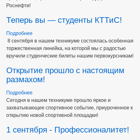
Роснефти!
Теперь вы — студенты КТТиС!
Подробнее
о
8 сентября в нашем техникуме состоялась особенная
Теперь
торжественная линейка, на которой мы с радостью
вы
вручили студенческие билеты нашим первокурсникам!
—
студенты
Открытие прошло с настоящим
КТТиС!
размахом!
Подробнее
о
Сегодня в нашем техникуме прошло яркое и
Открытие
захватывающее спортивное событие, приуроченное к
прошло
открытию новой спортивной площадки!
с
настоящим
1 сентября - Профессионалитет!
размахом!