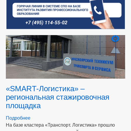
«SMART-Логистика» –
региональная стажировочная
площадка
Подробнее
о
На базе кластера «Транспорт. Логистика» прошло
«SMART-