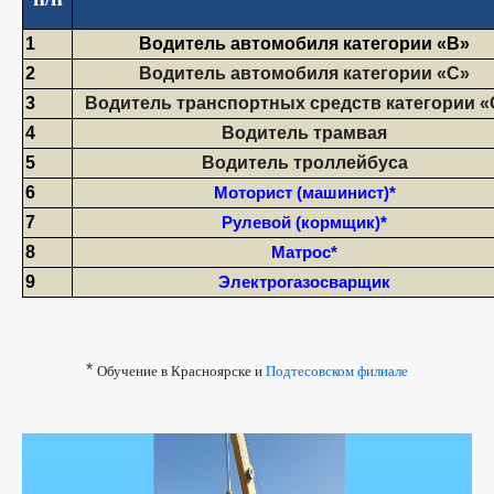
1
Водитель автомобиля категории «В»
2
Водитель автомобиля категории «С»
3
Водитель транспортных средств категории 
4
Водитель трамвая
5
Водитель троллейбуса
6
Моторист (машинист)*
7
Рулевой (кормщик)*
8
Матрос*
9
Электрогазосварщик
*
Обучение в Красноярске и
Подтесовском филиале