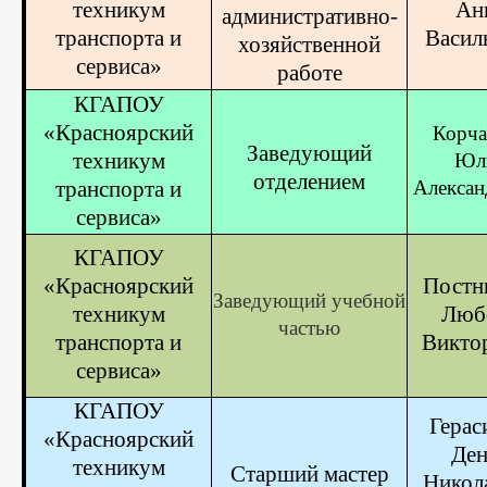
техникум
Ан
административно-
транспорта и
Васил
хозяйственной
сервиса»
работе
КГАПОУ
«Красноярский
Корча
Заведующий
техникум
Юл
отделением
транспорта и
Алексан
сервиса»
КГАПОУ
«Красноярский
Постн
Заведующий учебной
техникум
Люб
частью
транспорта и
Викто
сервиса»
КГАПОУ
Герас
«Красноярский
Ден
техникум
Старший
мастер
Никол