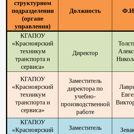
структурном
подразделении
Должность
Ф.И
(органе
управления)
КГАПОУ
«Красноярский
Толст
техникум
Алекс
Директор
транспорта и
Никол
сервиса»
КГАПОУ
Заместитель
«Красноярский
Лавр
директора по
техникум
Евге
учебно-
транспорта и
Викто
производственной
сервиса»
работе
КГАПОУ
Заместитель
«Красноярский
Зева