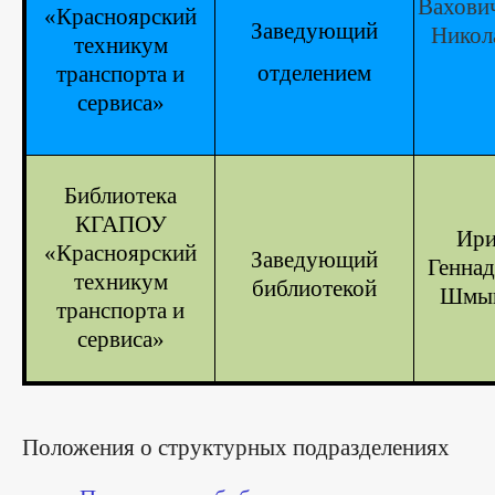
Вахови
«Красноярский
Заведующий
Никол
техникум
отделением
транспорта и
сервиса»
Библиотека
КГАПОУ
Ири
«Красноярский
Заведующий
Геннад
техникум
библиотекой
Шмык
транспорта и
сервиса»
Положения
о структурных подразделениях