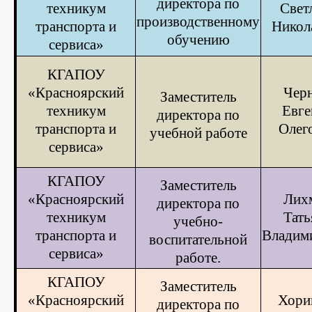
директора по
техникум
Свет
производственному
транспорта и
Никол
обучению
сервиса»
КГАПОУ
«Красноярский
Чер
Заместитель
техникум
Евге
директора по
транспорта и
Олег
учебной работе
сервиса»
КГАПОУ
Заместитель
«Красноярский
Лих
директора
по
техникум
Тать
учебно-
транспорта и
Владим
воспитательной
сервиса»
работе.
КГАПОУ
Заместитель
«Красноярский
Хори
директора по