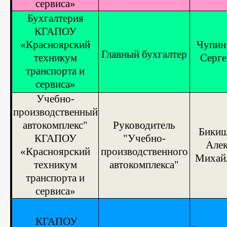
сервиса»
Бухгалтерия
КГАПОУ
«Красноярский
Чупин
Главный
бухгалтер
техникум
Серге
транспорта и
сервиса»
Учебно-
производственный
автокомплекс"
Руководитель
Бикищ
КГАПОУ
"Учебно-
Алек
«Красноярский
производственного
Михай
техникум
автокомплекса"
транспорта и
сервиса»
КГАПОУ