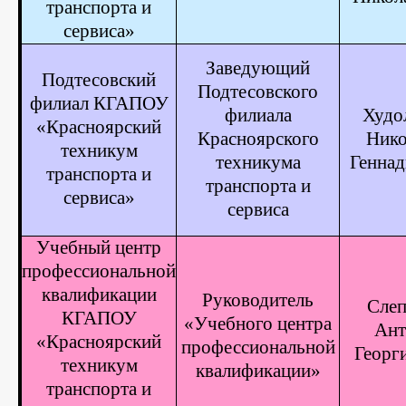
транспорта и
сервиса»
Заведующий
Подтесовский
Подтесовского
филиал
КГАПОУ
филиала
Худо
«Красноярский
Красноярского
Нико
техникум
техникума
Геннад
транспорта и
транспорта и
сервиса»
сервиса
Учебный центр
профессиональной
квалификации
Руководитель
Слеп
КГАПОУ
«Учебного центра
Ант
«Красноярский
профессиональной
Георг
техникум
квалификации»
транспорта и