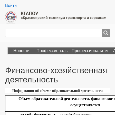
User
Войти
menu
Поиск
Search
Новости
Профессионалы
Профессионалитет
Финансово-хозяйственная
деятельность
Информация об объеме образовательной деятельности
Объем образовательной деятельности, финансовое 
осуществляется
за счёт бюджетных
за счёт бюджетов