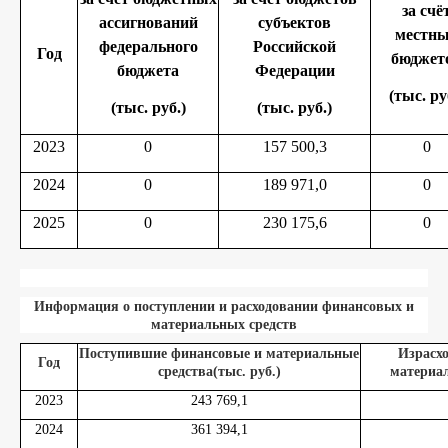
за счё
ассигнований
субъектов
местн
федерального
Российской
Год
бюджет
бюджета
Федерации
(тыс. ру
(тыс. руб.)
(тыс. руб.)
2023
0
157 500,3
0
2024
0
189 971,0
0
2025
0
230 175,6
0
Информация о поступлении и расходовании финансовых и
материальных средств
Поступившие финансовые и материальные
Израсх
Год
средства(тыс. руб.)
материал
2023
243 769,1
2024
361 394,1