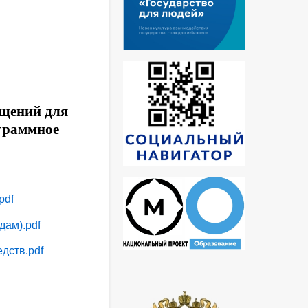
ещений для
граммное
pdf
дам).pdf
дств.pdf