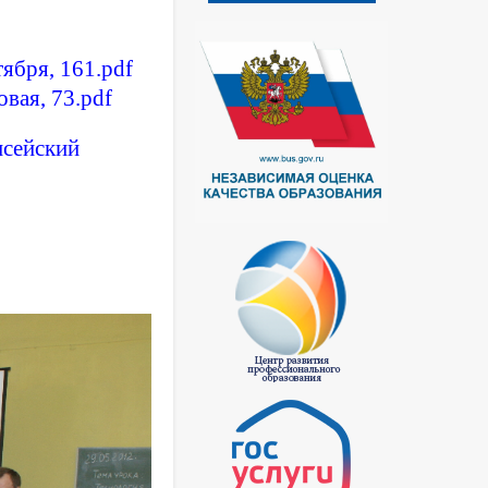
тября, 161.pdf
овая, 73.pdf
исейский