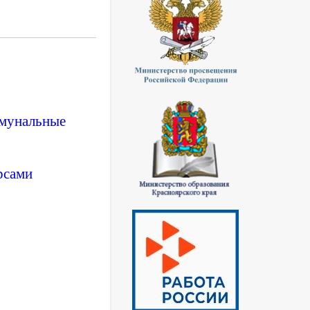
ммунальные
рсами