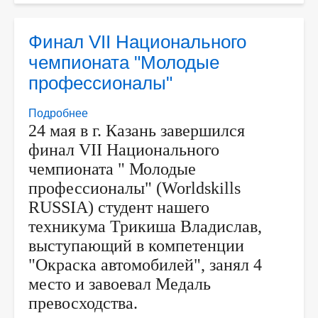
Финал VII Национального
чемпионата "Молодые
профессионалы"
Подробнее
о
24 мая в г. Казань завершился
Финал
финал VII Национального
VII
Национального
чемпионата " Молодые
чемпионата
профессионалы" (Worldskills
"Молодые
RUSSIA) студент нашего
профессионалы"
техникума Трикиша Владислав,
выступающий в компетенции
"Окраска автомобилей", занял 4
место и завоевал Медаль
превосходства.