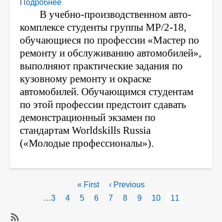
Подробнее
о
В учебно-производственном авто-
УПАК-
комплексе студенты группы МР/2-18,
практические
занятия
обучающиеся по профессии «Мастер по
ремонту и обслуживанию автомобилей»,
выполняют практические задания по
кузовному ремонту и окраске
автомобилей. Обучающимся студентам
по этой профессии предстоит сдавать
демонстрационный экзамен по
стандартам Worldskills Russia
(«Молодые профессионалы»).
Нумерация
Первая
« First
←
‹ Previous
страниц
страница
Page
…
3
Page
4
Page
5
Page
6
Page
7
Page
8
Page
9
Page
10
Текущая
11
страница