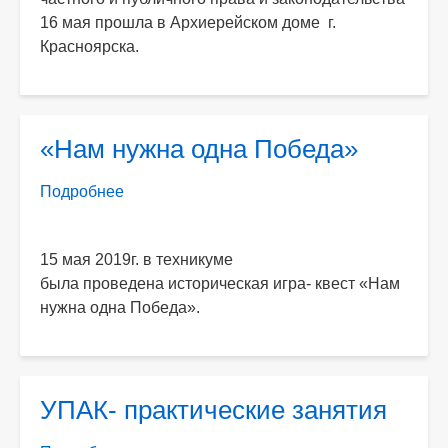
прав
16 мая прошла в
Архиерейском доме г.
детей»
Красноярска
.
«Нам нужна одна Победа»
Подробнее
о
«Нам
нужна
15 мая 2019г. в техникуме
одна
была
проведена историческая игра- квест «
Нам
Победа»
нужна одна Победа
».
УПАК- практические занятия