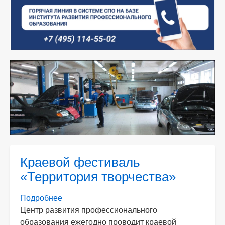
Краевой фестиваль
«Территория творчества»
Подробнее
о
Центр развития профессионального
Краевой
образования ежегодно проводит краевой
фестиваль