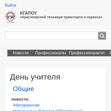
User
Войти
menu
Поиск
Search
Новости
Профессионалы
Профессионалитет
День учителя
Общие
Раздел
новости
Абитуриентам