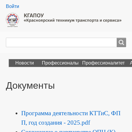
User
Войти
menu
Поиск
Search
Новости
Профессионалы
Профессионалитет
Документы
Программа деятельности КТТиС, ФП
П, год создания - 2025.pdf
Соглашение о партнерстве ОПЦ (К)