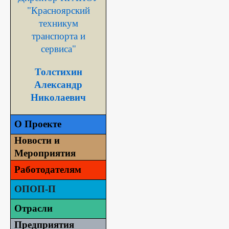
"Красноярский
техникум
транспорта и
сервиса"
Толстихин
Александр
Николаевич
О Проекте
Новости и
Мероприятия
Работодателям
ОПОП-П
Отрасли
Предприятия