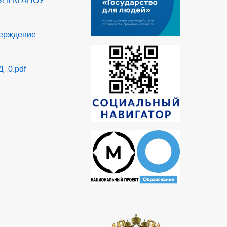
ся в КГАПОУ
верждение
Д_0.pdf