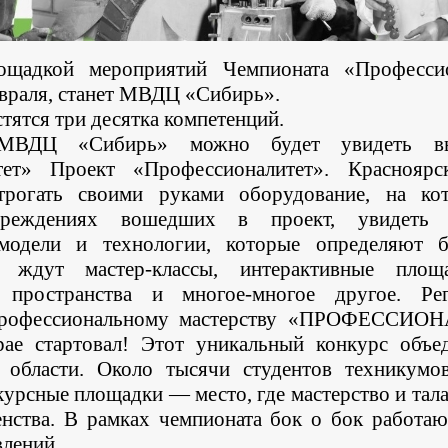
ощадкой мероприятий Чемпионата «Професси
евраля, станет МВДЦ «Сибирь».
стятся три десятка компетенций.
ВДЦ «Сибирь» можно будет увидеть выс
тет» Проект «Профессионалитет». Красноярс
трогать своими руками оборудование, на ко
реждениях вошедших в проект, увидеть 
модели и технологии, которые определяют б
 ждут мастер-классы, интерактивные площа
 пространства и многое-многое другое. Ре
 профессиональному мастерству «ПРОФЕССИО
рае стартовал! Этот уникальный конкурс объе
 области. Около тысячи студентов техникумо
урсные площадки — место, где мастерство и тала
нства. В рамках чемпионата бок о бок работа
влений