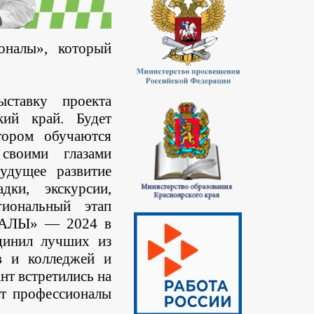
оналы», который
тавку проекта
кий край. Будет
тором обучаются
своими глазами
удущее развитие
дки, экскурсии,
гиональный этап
НАЛЫ» — 2024 в
динил лучших из
в и колледжей и
нт встретились на
ют профессионалы