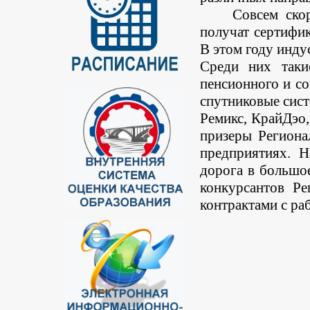
Совсем ско
получат сертифи
В этом году инду
Среди них таки
пенсионного и с
спутниковые сист
Ремикс, КрайДэо,
призеры Региона
предприятиях.
Н
дорога в большо
конкурсантов Ре
контрактами с ра