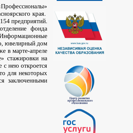
 «Профессионалы»
сноярского края.
 154 предприятий.
отделение фонда
, Информационные
во, ювелирный дом
же в марте-апреле
е» стажировки на
е с нею откроется
то для некоторых
тся заключенными