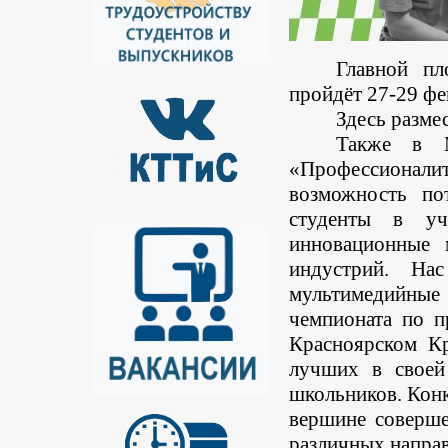
Главной пл
пройдёт 27-29 ф
Здесь разме
Также в М
«Профессионали
возможность по
студенты в уч
инновационные 
индустрий. Нас
мультимедийные
чемпионата по
Красноярском К
лучших в своей
школьников. Конк
вершине соверше
различных напра