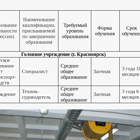
Наименование
нование
квалификации,
Требуемый
Форма
Срок
льности
присваиваемой
уровень
обучения
обучени
ессии)
по завершению
образования
образования
Головное учреждение (г. Красноярск)
еское
ивание
Среднее
3 года 1
нт
Специалист
общее
Заочная
месяцев
нспорт-
образование
дств
Среднее
Техник-
3 года 6
ждение
общее
Заочная
судоводитель
месяцев
образование