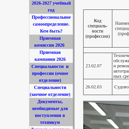
2026-2027 учебный
год
Профессиональное
Код
Наиме
самоопределение.
специаль-
специа
Кем быть?
ности
(проф
(профессии)
Приемная
комиссия 2026
Приемная
Технич
кампания 2026
обслуж
23.02.07
и ремо
Специальности
и
автотра
профессии (очное
ных сре
отделение)
26.02.03
Судово
Специальности
(заочное отделение)
Документы,
необходимые для
поступления в
техникум