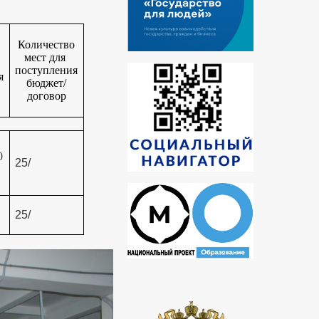
Количество
мест для
поступления
я
бюджет/
договор
0
25/
25/