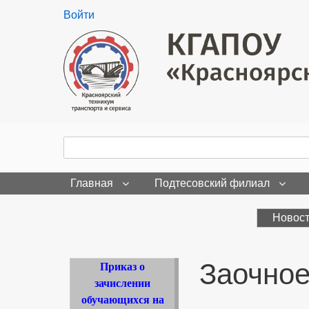
User
Войти
menu
Поиск
Search
Главная
Подтесовский филиал
Новос
Заочное
Приказ о
зачислении
обучающихся на