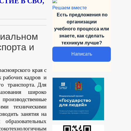
ТИЕ В СВО,
Решаем вместе
Есть предложения по
организации
учебного
процесса или
циальном
знаете,
как сделать
техникум лучше?
спорта и
Написать
асноярского края с
х рабочих кадров
и
ого
транспорта. Для
разования широко
производственные
ими техническими
водить занятия на
 образовательных
окотехнологичным