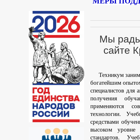
МЕРЫ ПОДД
Мы рады
сайте К
Техникум занимает
богатейшим опыто
специалистов для 
получения обуча
применяются сов
технологии. Уче
средствами обуче
высоком уровне 
стандартов.
Учеб