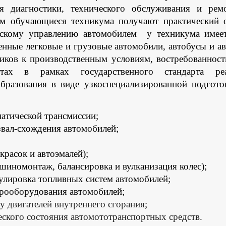
я диагностики, технического обслуживания и рем
ром обучающиеся техникума получают практически
ескому управлению автомобилем
у техникума имее
енные легковые и грузовые автомобили, автобусы и а
иков к производственным условиям, востребованност
ах в рамках государственного стандарта реа
образования в виде узкоспециализированной подгот
атической трансмиссии;
звал-схождения автомобилей;
красок и автоэмалей);
шиномонтаж, балансировка и вулканизация колес);
гулировка топливных систем автомобилей;
трооборудования автомобилей;
ту двигателей внутреннего сгорания;
еского состояния автомототранспортных средств.