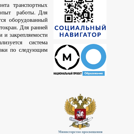
онта транспортных
й опыт
работы. Для
тся оборудованный
втокран.
Для ранней
и и закрепляемости
лизуется система
овки по следующим