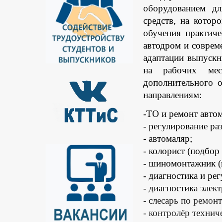
оборудованием дл
средств, на кото
обучения практич
автодром и соврем
адаптации выпускн
на рабочих мест
дополнительного 
направлениям:
-ТО и ремонт автом
- регулирование ра
- автомаляр;
- колорист (подбор 
- шиномонтажник (
- диагностика и ре
- диагностика элек
- слесарь по ремон
- контролёр технич