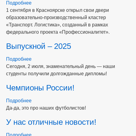
Подробнее
о
1 сентября в Красноярске открыл свои двери
1
образовательно-производственный кластер
сентября
«Транспорт. Логистика», созданный в рамках
-
федерального проекта «Профессионалитет».
Профессионалитет!
Выпускной – 2025
Подробнее
о
Сегодня, 2 июля, знаменательный день — наши
Выпускной
студенты получили долгожданные дипломы!
–
2025
Чемпионы России!
Подробнее
о
Да-да, это про наших футболистов!
Чемпионы
России!
У нас отличные новости!
Подробнее
о