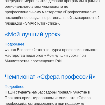
очередное мероприятие деловой программы в рамках
Логистика»
регионального этапа чемпионата по
–
профессиональному мастерству «Профессионалы»,
региональная
посвящённое созданию региональной стажировочной
стажировочная
площадки «SMART-Логистика».
площадка
«Мой лучший урок»
Подробнее
о
Финал Всероссийского конкурса профессионального
«Мой
мастерства педагогов «Мой лучший урок» при
лучший
Министерстве просвещения РФ!
урок»
Чемпионат «Сфера профессий»
Подробнее
о
Наши студенты-амбассадоры приняли участие в
Чемпионат
Практико-ориентированном чемпионате «Сфера
«Сфера
профессий», организованном при поддержке
профессий»