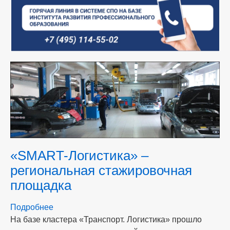
«SMART-Логистика» –
региональная стажировочная
площадка
Подробнее
о
На базе кластера «Транспорт. Логистика» прошло
«SMART-