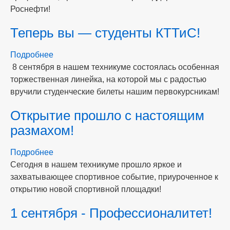
Роснефти!
Теперь вы — студенты КТТиС!
Подробнее
о
8 сентября в нашем техникуме состоялась особенная
Теперь
торжественная линейка, на которой мы с радостью
вы
вручили студенческие билеты нашим первокурсникам!
—
студенты
Открытие прошло с настоящим
КТТиС!
размахом!
Подробнее
о
Сегодня в нашем техникуме прошло яркое и
Открытие
захватывающее спортивное событие, приуроченное к
прошло
открытию новой спортивной площадки!
с
настоящим
1 сентября - Профессионалитет!
размахом!