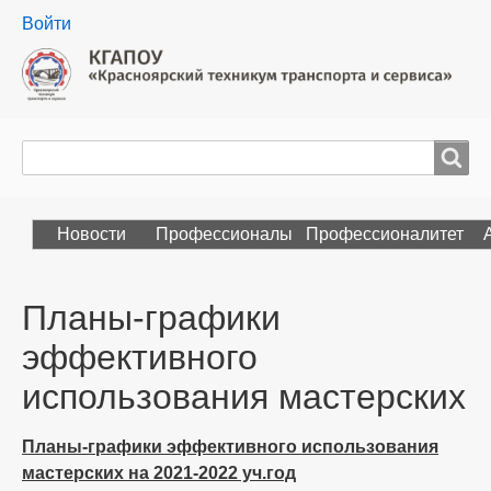
User
Войти
menu
Поиск
Search
Новости
Профессионалы
Профессионалитет
Планы-графики
эффективного
использования мастерских
Планы-графики эффективного использования
мастерских на 2021-2022 уч.год