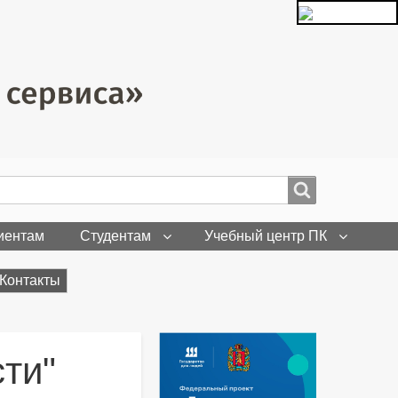
иентам
Студентам
Учебный центр ПК
Контакты
ти"