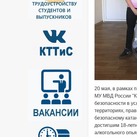
Body
20 мая, в рамках
МУ МВД России "К
безопасности в ус
территориях, пра
безопасному катан
достигшим 18-летн
алкогольного опья