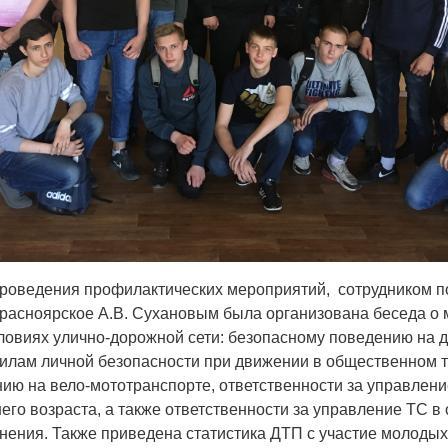
 проведения профилактических мероприятий, сотрудником
расноярское А.В. Сухановым была организована беседа о
ловиях улично-дорожной сети: безопасному поведению на 
вилам личной безопасности при движении в общественном т
ию на вело-мототранспорте, ответственности за управлени
его возраста, а также ответственности за управление ТС в
нения. Также приведена статистика ДТП с участие молодых