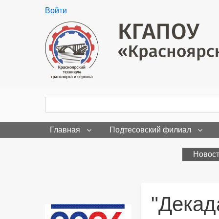
User
Войти
menu
Поиск
Search
Главная
Подтесовский филиал
Новос
"Декад