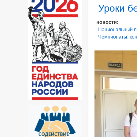
Раздел
Уроки б
новости
Национальный п
Чемпионаты, ко
Фото
новости